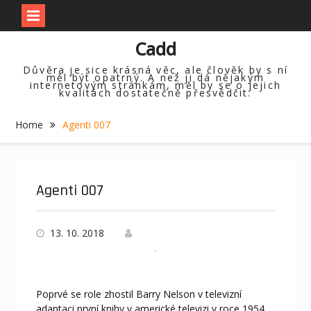
Skip
Cadd
to
content
Důvěra je sice krásná věc, ale člověk by s ní
měl být opatrný. A než ji dá nějakým
internetovým stránkám, měl by se o jejich
kvalitách dostatečně přesvědčit.
Home
Agenti 007
Agenti 007
13. 10. 2018
Poprvé se role zhostil Barry Nelson v televizní
adaptaci první knihy v americké televizi v roce 1954,