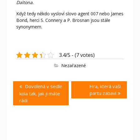
Daltona.
Když tedy někdo vysloví slovo
agent 007
nebo James
Bond, herci S. Connery a P. Brosnan jsou stále
synonymem.
3.4/5 - (7 votes)
Nezařazené
Navigace
Previous
Next
Dovolená v sedle
Hra, která vaši
pro
post:
post:
partu zabaví
kola tak, jak ji máte
příspěvek
rádi