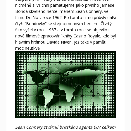
nicméně si všichni pamatujeme jako prvního Jamese
Bonda skvělého herce jménem Sean Connery, ve
filmu Dr. No v roce 1962. Po tomto filmu přibyly další
čtyři
“
Bondovky“ se stejnojmenným hercem.
Čtvrtý
film vyšel v roce 1967 a v tomto roce se objevilo i
nové filmové zpracování knihy Casino Royale, kde byl
hlavním hrdinou Davida Niven, jež také v paměti
moc neutkvěl.
Sean Connery ztvárnil britského
agenta 007
celkem