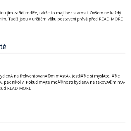
šinu jim zařídí rodiče, takže to mají bez starosti. Ovšem ne každý
 ním. Tudíž jsou v určitém věku postaveni právě před
READ MORE
tě
dlenÃ­ na frekventovanÃ©m mÃ­stÄ›. JestliÅ¾e si myslÃ­te, Å¾e
­, pak nikoliv. Pokud mÃ¡te moÅ¾nosti bydlenÃ­ na takovÃ©m mÃ­
okud
READ MORE