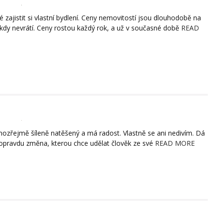
té zajistit si vlastní bydlení. Ceny nemovitostí jsou dlouhodobě na
ikdy nevrátí. Ceny rostou každý rok, a už v současné době
READ
mozřejmě šíleně natěšený a má radost. Vlastně se ani nedivím. Dá
o opravdu změna, kterou chce udělat člověk ze své
READ MORE