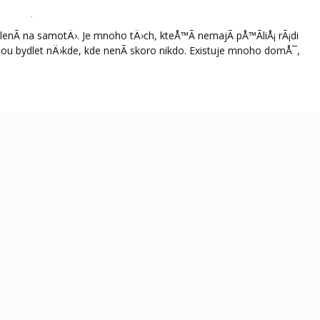
nÃ­ na samotÄ›. Je mnoho tÄ›ch, kteÅ™Ã­ nemajÃ­ pÅ™Ã­liÅ¡ rÃ¡di
mohou bydlet nÄ›kde, kde nenÃ­ skoro nikdo. Existuje mnoho domÅ¯,