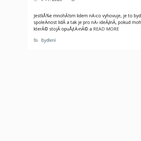
JestliÅ¾e mnohÃ½m lidem nÄ›co vyhovuje, je to bydle
spoleÄnost lidÃ­ a tak je pro nÄ› ideÃ¡lnÃ­, pokud 
kterÃ© stojÃ­ opuÅ¡tÄ›nÃ© a
READ MORE
Bydlení