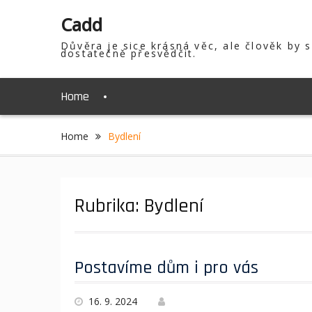
Skip
Cadd
to
content
Důvěra je sice krásná věc, ale člověk by 
dostatečně přesvědčit.
Home
Home
Bydlení
Rubrika:
Bydlení
Postavíme dům i pro vás
16. 9. 2024