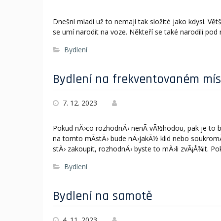
Dnešní mladí už to nemají tak složité jako kdysi. Vět
se umí narodit na voze. Někteří se také narodili pod
Bydlení
Bydlení na frekventovaném mís
7. 12. 2023
Pokud nÄ›co rozhodnÄ› nenÃ­ vÃ½hodou, pak je to by
na tomto mÃ­stÄ› bude nÄ›jakÃ½ klid nebo soukromÃ
stÄ› zakoupit, rozhodnÄ› byste to mÄ›li zvÃ¡Å¾it. P
Bydlení
Bydlení na samotě
4. 11. 2023