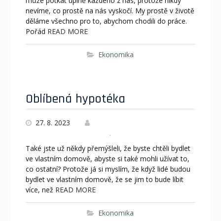
může potkat úplně každého z nás, protože nikdy
nevíme, co prostě na nás vyskočí. My prostě v životě
děláme všechno pro to, abychom chodili do práce.
Pořád
READ MORE
Ekonomika
Oblíbená hypotéka
27. 8. 2023
Také jste už někdy přemýšleli, že byste chtěli bydlet
ve vlastním domově, abyste si také mohli užívat to,
co ostatní? Protože já si myslím, že když lidé budou
bydlet ve vlastním domově, že se jim to bude líbit
více, než
READ MORE
Ekonomika