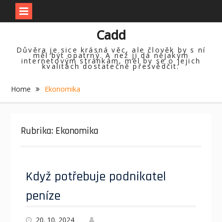
Skip
Cadd
to
content
Důvěra je sice krásná věc, ale člověk by s ní
měl být opatrný. A než ji dá nějakým
internetovým stránkám, měl by se o jejich
kvalitách dostatečně přesvědčit.
Home
Ekonomika
Rubrika:
Ekonomika
Když potřebuje podnikatel
peníze
20. 10. 2024