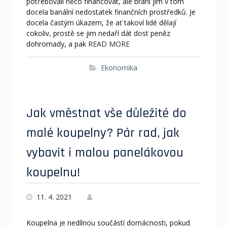
potřebovali něco financovat, ale brání jim v tom
docela banální nedostatek finančních prostředků. Je
docela častým úkazem, že ať takoví lidé dělají
cokoliv, prostě se jim nedaří dát dost peněz
dohromady, a pak
READ MORE
Ekonomika
Jak vměstnat vše důležité do
malé koupelny? Pár rad, jak
vybavit i malou panelákovou
koupelnu!
11. 4. 2021
Koupelna je nedílnou součástí domácnosti, pokud