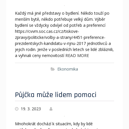
Každý má jiné představy o bydlení. Někdo touží po
menším bytě, někdo potřebuje velký dům. Výběr
bydlení se vždycky odvíjel od potřeb a preferencí
https://cvvm.soc.cas.cz/cz/tiskove-
zpravy/politicke/volby-a-strany/4451-preference-
prezidentskych-kandidatu-v-rijnu-2017 jednotlivců a
jejich rodin. Jenže v posledních letech se lidé zbláznili,
a vyhnali ceny nemovitostí
READ MORE
Ekonomika
Půjčka může lidem pomoci
19. 3. 2023
Mnohokrát dochází k situacím, kdy by lidé