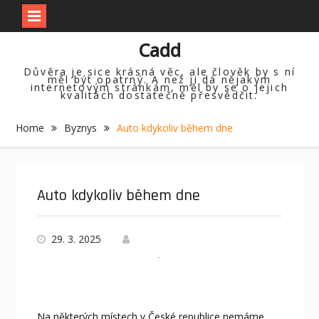
Skip
Cadd
to
content
Důvěra je sice krásná věc, ale člověk by s ní
měl být opatrný. A než ji dá nějakým
internetovým stránkám, měl by se o jejich
kvalitách dostatečně přesvědčit.
Home
Byznys
Auto kdykoliv během dne
Auto kdykoliv během dne
29. 3. 2025
Na některých místech v České republice nemáme