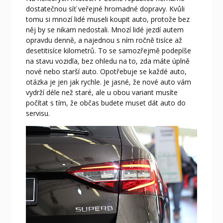
dostatečnou síť veřejné hromadné dopravy. Kvůli
tomu si mnozí lidé museli koupit auto, protože bez
něj by se nikam nedostali. Mnozí lidé jezdí autem
opravdu denně, a najednou s ním ročně tisíce až
desetitisíce kilometrů. To se samozřejmě podepíše
na stavu vozidla, bez ohledu na to, zda máte úplně
nové nebo starší auto. Opotřebuje se každé auto,
otázka je jen jak rychle. Je jasné, že nové auto vám
vydrží déle než staré, ale u obou variant musíte
počítat s tím, že občas budete muset dát auto do
servisu.