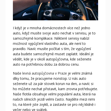
I když je v mnoha domácnostech více než jedno
auto, když musíte svoje auto nechat v servisu, je to
samozřejmě komplikace. Některé servisy nabízí
možnost vypůjčení vlastního auta, ale není to
pravidlo. Navíc musíte počítat s tím, že vypůjčení
auta budete samozřejmě muset zaplatit. Ideální je
vědět, kde je v okolí autopůjčovna, kde seženete
auto na potřebnou dobu za dobrou cenu.
Naše
levná autopůjčovna v Praze
je velmi známá
díky tomu, že pracujeme nonstop. U nás auto
seženete už za pár stovek korun na den, a navíc si
ho můžete nechat přistavit, kam zrovna potřebujete.
Naše flotila obsahuje velmi populární auta, která na
našich silnicích jezdí velmi často. Najděte mezi nimi
to, na které jste zvyklí, a zastavte se pro něj klidně i
večer nebo ve svátek.