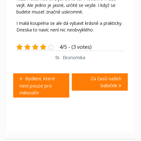
vejít. Ale jedno je jasné, určitě se vejde. I když se
budete muset značně uskromnit.
I malá koupelna se ale dá vybavit krásně a prakticky.
Dneska to navíc není nic neobvyklého.
4/5 - (3 votes)
Ekonomika
Navigace
Previous
Next
Bydlení, které
Za časů našich
pro
post:
post:
babiček
není pouze pro
příspěvek
milionáře