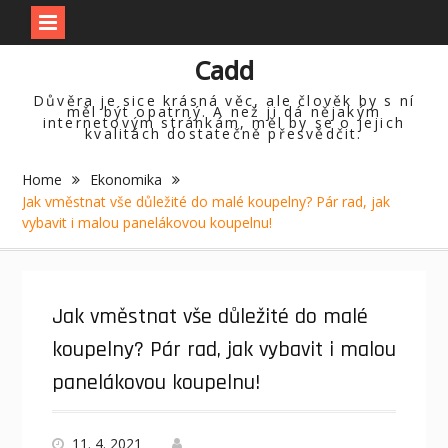
Skip
Cadd
to
content
Důvěra je sice krásná věc, ale člověk by s ní
měl být opatrný. A než ji dá nějakým
internetovým stránkám, měl by se o jejich
kvalitách dostatečně přesvědčit.
Home
Ekonomika
Jak vměstnat vše důležité do malé koupelny? Pár rad, jak
vybavit i malou panelákovou koupelnu!
Jak vměstnat vše důležité do malé
koupelny? Pár rad, jak vybavit i malou
panelákovou koupelnu!
11. 4. 2021