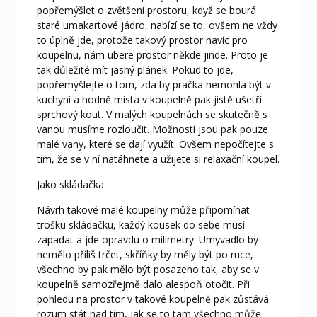
popřemýšlet o zvětšení prostoru, když se bourá
staré umakartové jádro, nabízí se to, ovšem ne vždy
to úplně jde, protože takový prostor navíc pro
koupelnu, nám ubere prostor někde jinde. Proto je
tak důležité mít jasný plánek. Pokud to jde,
popřemýšlejte o tom, zda by pračka nemohla být v
kuchyni a hodně místa v koupelně pak jistě ušetří
sprchový kout. V malých koupelnách se skutečně s
vanou musíme rozloučit. Možností jsou pak pouze
malé vany, které se dají využít. Ovšem nepočítejte s
tím, že se v ní natáhnete a užijete si relaxační koupel.
Jako skládačka
Návrh takové malé koupelny může připomínat
trošku skládačku, každý kousek do sebe musí
zapadat a jde opravdu o milimetry. Umyvadlo by
nemělo příliš trčet, skříňky by měly být po ruce,
všechno by pak mělo být posazeno tak, aby se v
koupelně samozřejmě dalo alespoň otočit. Při
pohledu na prostor v takové koupelně pak zůstává
rozum stát nad tím, jak se to tam všechno může