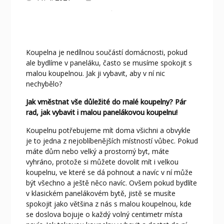
Koupelna je nedílnou součástí domácnosti, pokud
ale bydlíme v paneláku, často se musíme spokojit s
malou koupelnou. Jak ji vybavit, aby v ní nic
nechybělo?
Jak vměstnat vše důležité do malé koupelny? Pár
rad, jak vybavit i malou panelákovou koupelnu!
Koupelnu potřebujeme mít doma všichni a obvykle
je to jedna z nejoblíbenějších místností vůbec. Pokud
máte dům nebo velký a prostorný byt, máte
vyhráno, protože si můžete dovolit mít i velkou
koupelnu, ve které se dá pohnout a navíc v ní může
být všechno a ještě něco navíc. Ovšem pokud bydlíte
v klasickém panelákovém bytě, jistě se musíte
spokojit jako většina z nás s malou koupelnou, kde
se doslova bojuje o každý volný centimetr místa