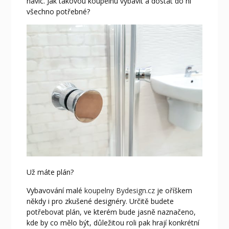
navíc. Jak takovou koupelnu vybavit a dostat do ní
všechno potřebné?
Už máte plán?
Vybavování malé
koupelny Bydesign.cz
je oříškem
někdy i pro zkušené designéry. Určitě budete
potřebovat plán, ve kterém bude jasně naznačeno,
kde by co mělo být, důležitou roli pak hrají konkrétní