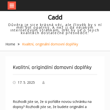
Skip
Cadd
to
content
Důvěra je sice krásná věc, ale člověk by s ní
měl být opatrný. A než ji dá nějakým
internetovým stránkám, měl by se o jejich
kvalitách dostatečně přesvědčit.
Home
Kvalitní, originální domovní doplňky
Kvalitní, originální domovní doplňky
17. 5. 2025
Rozhodli jste se, že si pořídíte novou schránku na
dopisy? Rozhodli jste se, že budete originální a