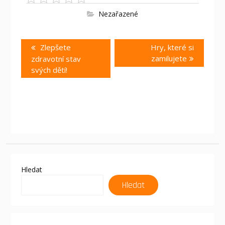
Nezařazené
Navigace
Previous
Next
Zlepšete
Hry, které si
pro
post:
post:
zamilujete
zdravotní stav
příspěvek
svých dětí!
Hledat
Hledat