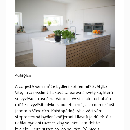
Světýlka
A co ještě vám může bydlení zpříjemnit? Světýlka.
Víte, jaká myslím? Taková ta barevná světýlka, která
se vyvěšují hlavně na Vánoce. Vy si je ale na balkón
můžete vyvěsit kdykoliv budete chtít, a to nemusí být
jenom o Vánocích. Každopádně tyhle věci vám
stoprocentně bydlení zpříjemní. Hlavně je důležité si
udělat bydlení takové, aby se vám tam dobře
bydlelo. Dejte si tam to, co se vám líbí. Sice si