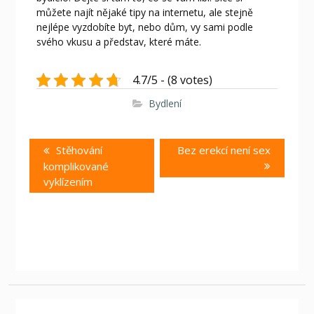
můžete najít nějaké tipy na internetu, ale stejně
nejlépe vyzdobíte byt, nebo dům, vy sami podle
svého vkusu a představ, které máte.
4.7/5 - (8 votes)
Bydlení
Navigace
Previous
Next
Stěhování
Bez erekcí není sex
pro
post:
post:
komplikované
příspěvek
vyklízením