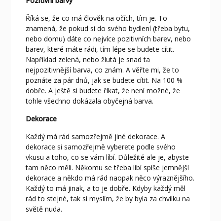
Pozitivní barvy
Říká se, že co má člověk na očích, tím je. To
znamená, že pokud si do svého bydlení (třeba bytu,
nebo domu) dáte co nejvíce pozitivních barev, nebo
barev, které máte rádi, tím lépe se budete cítit.
Například zelená, nebo žlutá je snad ta
nejpozitivnější barva, co znám. A věřte mi, že to
poznáte za pár dnů, jak se budete cítit. Na 100 %
dobře. A ještě si budete říkat, že není možné, že
tohle všechno dokázala obyčejná barva.
Dekorace
Každý má rád samozřejmě jiné dekorace. A
dekorace si samozřejmě vyberete podle svého
vkusu a toho, co se vám líbí. Důležité ale je, abyste
tam něco měli. Někomu se třeba líbí spíše jemnější
dekorace a někdo má rád naopak něco výraznějšího.
Každý to má jinak, a to je dobře. Kdyby každý měl
rád to stejné, tak si myslím, že by byla za chvilku na
světě nuda.