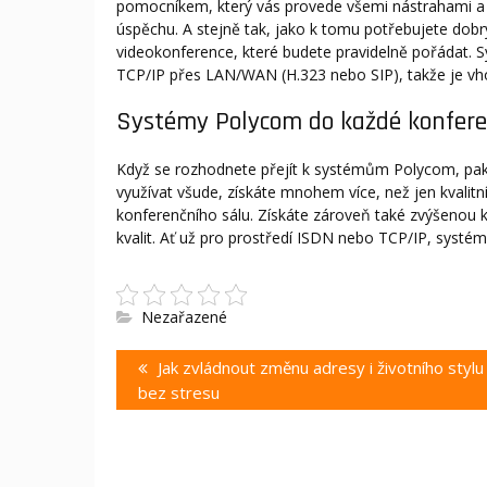
pomocníkem, který vás provede všemi nástrahami 
úspěchu. A stejně tak, jako k tomu potřebujete dobr
videokonference
, které budete pravidelně pořádat.
TCP/IP přes LAN/WAN (H.323 nebo SIP), takže je vhod
Systémy Polycom do každé konfere
Když se rozhodnete přejít k systémům Polycom, pak 
využívat všude, získáte mnohem více, než jen kvalit
konferenčního sálu. Získáte zároveň také zvýšenou k
kvalit. Ať už pro prostředí ISDN nebo TCP/IP, systém
Nezařazené
Navigace
Previous
Jak zvládnout změnu adresy i životního stylu
pro
post:
bez stresu
příspěvek