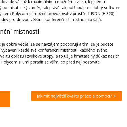
a dovede vás až k maximálnímu možnému zisku, k plnému
ý podnikatelský záměr, tak právě tak potřebujete i dobrý software
 Systém Polycom je možné provozovat v prostředí ISDN (H.320) i
ný pro drtivou většinu konferenčních místností a sálů.
nční místnosti
je dobré vědět, že se navzájem podporují a tím, že je budete
ní vybavení každé své konferenční místnosti, každého svého
valitu obrazu i zvukové stopy, a to už je hmatatelný důkaz našich
 Polycom si umí poradit se vším, co před něj postavíte!
Next
Jak mít největší kvalitu práce a pomoci?
post: