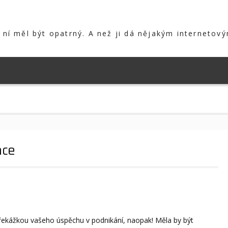
s ní měl být opatrný. A než ji dá nějakým internetový
nce
ekážkou vašeho úspěchu v podnikání, naopak! Měla by být