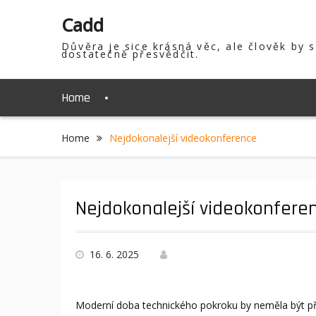
Skip
Cadd
to
content
Důvěra je sice krásná věc, ale člověk by 
dostatečně přesvědčit.
Home
Home
Nejdokonalejší videokonference
Nejdokonalejší videokonfere
16. 6. 2025
Moderní doba technického pokroku by neměla být př