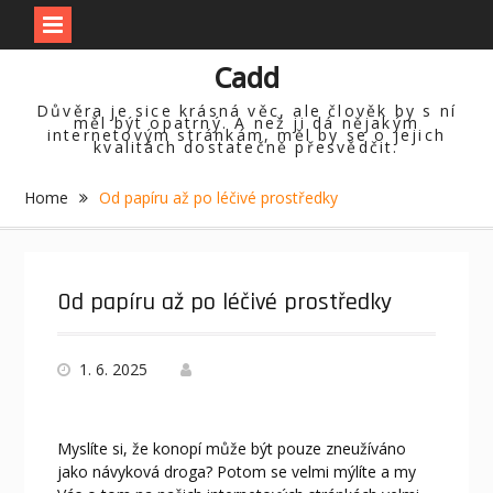
Skip
Cadd
to
content
Důvěra je sice krásná věc, ale člověk by s ní
měl být opatrný. A než ji dá nějakým
internetovým stránkám, měl by se o jejich
kvalitách dostatečně přesvědčit.
Home
Od papíru až po léčivé prostředky
Od papíru až po léčivé prostředky
1. 6. 2025
Myslíte si, že
konopí
může být pouze zneužíváno
jako návyková droga? Potom se velmi mýlíte a my