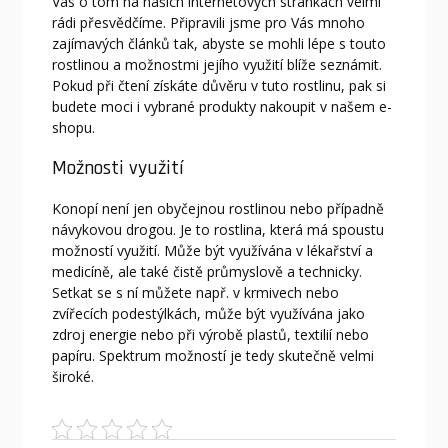
Vás o tom na našich internetových stránkách velmi
rádi přesvědčíme. Připravili jsme pro Vás mnoho
zajímavých článků tak, abyste se mohli lépe s touto
rostlinou a možnostmi jejího využití blíže seznámit.
Pokud při čtení získáte důvěru v tuto rostlinu, pak si
budete moci i vybrané produkty nakoupit v našem e-
shopu.
Možnosti využití
Konopí není jen obyčejnou rostlinou nebo případně
návykovou drogou. Je to rostlina, která má spoustu
možností využití. Může být využívána v lékařství a
medicíně, ale také čistě průmyslově a technicky.
Setkat se s ní můžete např. v krmivech nebo
zvířecích podestýlkách, může být využívána jako
zdroj energie nebo při výrobě plastů, textilií nebo
papíru. Spektrum možností je tedy skutečně velmi
široké.