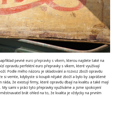
 například pevné
euro přepravky s víkem
, kterou najdete také na
ízí opravdu perfektní euro přepravky s víkem, které využívají
boží. Podle mého názoru je skladování a rozvoz zboží opravdu
 si vemte, kdybyste si koupili nějaké zboží a bylo by zaprášené
da, že existují firmy, které opravdu dbají na kvalitu a také mají
m. My sami v práci tyto přepravky využíváme a jsme spokojení
ěstnavatel brát ohled na to, že kvalita je vždycky na prvním