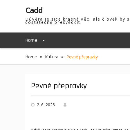
Skip
Cadd
to
content
Důvěra je sice krásná věc, ale člověk by 
dostatečně přesvědčit.
Home
Home
Kultura
Pevné přepravky
Pevné přepravky
2. 6. 2023