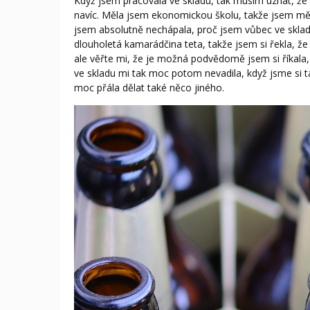
Když jsem pracovala ve skladu, tak musím uznat, že 
navíc. Měla jsem ekonomickou školu, takže jsem měl
jsem absolutně nechápala, proč jsem vůbec ve sklad
dlouholetá kamarádčina teta, takže jsem si řekla, ž
ale věřte mi, že je možná podvědomě jsem si říkala,
ve skladu mi tak moc potom nevadila, když jsme si ta
moc přála dělat také něco jiného.