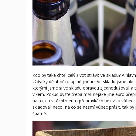
Kdo by také chtěl celý život strávit ve skladu? A hlav
vždycky dělat něco úplně jiného. Ve skladu jsme al
kterými jsme si ve skladu opravdu zjednodušovali a ta
víkem. Pokud byste třeba měli nějaké jiné euro přep
na to, co v těchto euro přepravkách bez víka vůbec 
skladovali něco, na co se nesmí vůbec prášit, tak by
špatně.