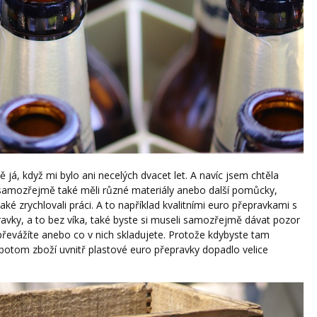
ně já, když mi bylo ani necelých dvacet let. A navíc jsem chtěla
e samozřejmě také měli různé materiály anebo další pomůcky,
ké zrychlovali práci. A to například kvalitními euro přepravkami s
ravky, a to bez víka, také byste si museli samozřejmě dávat pozor
převážíte anebo co v nich skladujete. Protože kdybyste tam
 potom zboží uvnitř plastové euro přepravky dopadlo velice