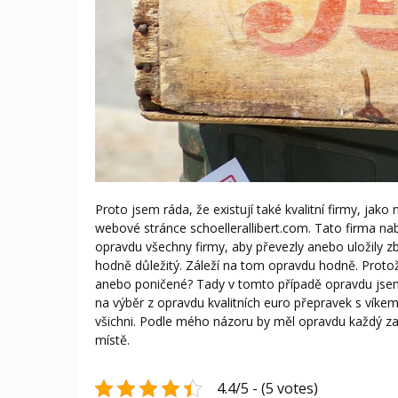
Proto jsem ráda, že existují také kvalitní firmy, jako
webové stránce schoellerallibert.com. Tato firma nab
opravdu všechny firmy, aby převezly anebo uložily z
hodně důležitý. Záleží na tom opravdu hodně. Protože
anebo poničené? Tady v tomto případě opravdu jsem rá
na výběr z opravdu kvalitních euro přepravek s víke
všichni. Podle mého názoru by měl opravdu každý zam
místě.
4.4/5 - (5 votes)