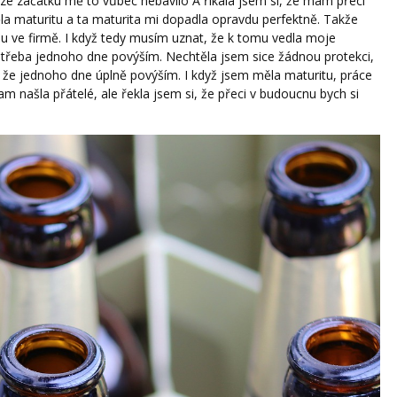
ze začátku mě to vůbec nebavilo A říkala jsem si, že mám přeci
a maturitu a ta maturita mi dopadla opravdu perfektně. Takže
u ve firmě. I když tedy musím uznat, že k tomu vedla moje
e třeba jednoho dne povýším. Nechtěla jsem sice žádnou protekci,
 že jednoho dne úplně povýším. I když jsem měla maturitu, práce
m našla přátelé, ale řekla jsem si, že přeci v budoucnu bych si