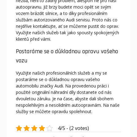
nezdá, není to žádný problém, alespoň ne pro naši
autoopravnu. Již brzy budete moci opět se svým
vozem brázdit silnice, a to díky profesionálním
službám autorizovaného
Audi servisu
. Proto nás co
nejdříve kontaktujte, ať se můžeme pustit do oprav.
Využijte našich služeb tak jako spousty spokojených
klientů před vámi.
Postaráme se o důkladnou opravu vašeho
vozu
Využijte našich profesionálních služeb a my se
postaráme se o důkladnou opravu vašeho
automobilu značky Audi. Na provedenou práci i
použité originální náhradní díly dostanete od nás
dvouletou záruku. Je na čase, abyste dali sbohem
nespolehlivým a nesolidním autoopravnám. Na naše
služby se můžete opravdu spolehnout.
4/5 - (2 votes)