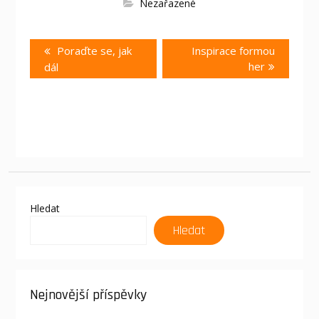
Nezařazené
Navigace
Previous
Next
Poraďte se, jak
Inspirace formou
pro
post:
post:
her
dál
příspěvek
Hledat
Hledat
Nejnovější příspěvky