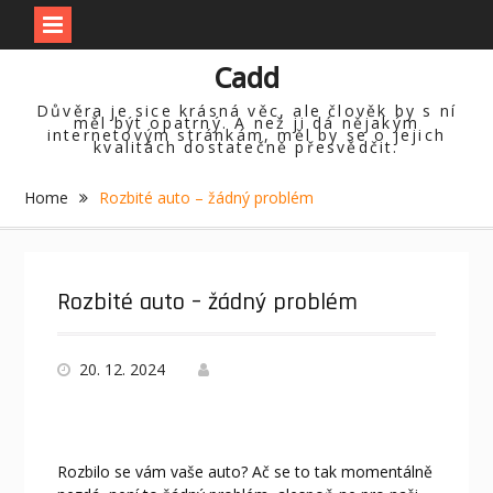
Skip
Cadd
to
content
Důvěra je sice krásná věc, ale člověk by s ní
měl být opatrný. A než ji dá nějakým
internetovým stránkám, měl by se o jejich
kvalitách dostatečně přesvědčit.
Home
Rozbité auto – žádný problém
Rozbité auto – žádný problém
20. 12. 2024
Rozbilo se vám vaše auto? Ač se to tak momentálně