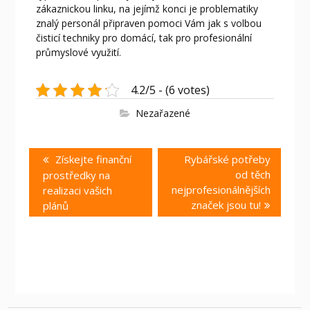
zákaznickou linku, na jejímž konci je problematiky
znalý personál připraven pomoci Vám jak s volbou
čisticí techniky pro domácí, tak pro profesionální
průmyslové využití.
4.2/5 - (6 votes)
Nezařazené
Navigace
Previous
Next
Získejte finanční
Rybářské potřeby
pro
post:
post:
od těch
prostředky na
příspěvek
nejprofesionálnějších
realizaci vašich
značek jsou tu!
plánů