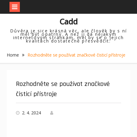
Skip
Cadd
to
content
Důvěra je sice krásná věc, ale člověk by s ní
měl být opatrný. A než ji dá nějakým
internetovým stránkám, měl by se o jejich
kvalitách dostatečně přesvědčit.
Home
Rozhodněte se používat značkové čisticí přístroje
Rozhodněte se používat značkové
čisticí přístroje
2. 4. 2024