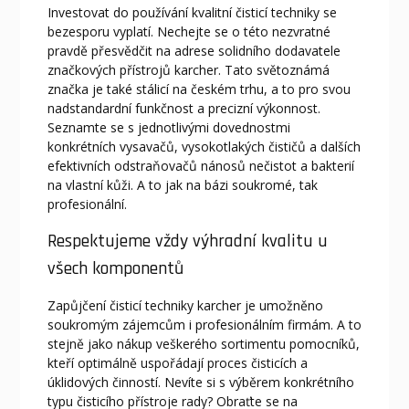
Investovat do používání kvalitní čisticí techniky se
bezesporu vyplatí. Nechejte se o této nezvratné
pravdě přesvědčit na adrese solidního dodavatele
značkových přístrojů karcher. Tato světoznámá
značka je také stálicí na českém trhu, a to pro svou
nadstandardní funkčnost a precizní výkonnost.
Seznamte se s jednotlivými dovednostmi
konkrétních vysavačů, vysokotlakých čističů a dalších
efektivních odstraňovačů nánosů nečistot a bakterií
na vlastní kůži. A to jak na bázi soukromé, tak
profesionální.
Respektujeme vždy výhradní kvalitu u
všech komponentů
Zapůjčení čisticí techniky
karcher
je umožněno
soukromým zájemcům i profesionálním firmám. A to
stejně jako nákup veškerého sortimentu pomocníků,
kteří optimálně uspořádají proces čisticích a
úklidových činností. Nevíte si s výběrem konkrétního
typu čisticího přístroje rady? Obraťte se na