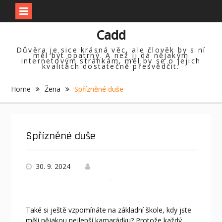
Skip
Cadd
to
content
Důvěra je sice krásná věc, ale člověk by s ní
měl být opatrný. A než ji dá nějakým
internetovým stránkám, měl by se o jejich
kvalitách dostatečně přesvědčit.
Home
Žena
Spřízněné duše
Spřízněné duše
30. 9. 2024
Také si ještě vzpomínáte na základní škole, kdy jste
měli nějakou nejlepší kamarádku? Protože každý