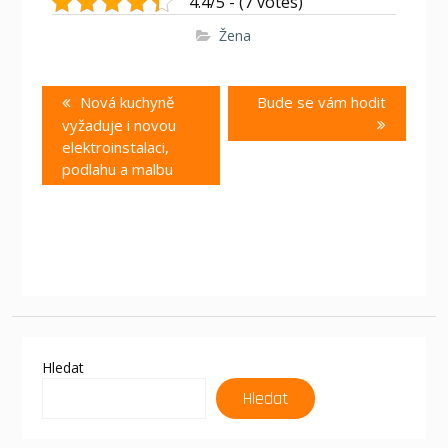
4.4/5 - (7 votes)
Žena
Navigace
Previous
Next
Nová kuchyně
Bude se vám hodit
pro
post:
post:
vyžaduje i novou
příspěvek
elektroinstalaci,
podlahu a malbu
Hledat
Hledat