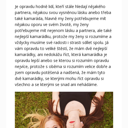
Je opravdu hodně lidí, kteří stále hledají nějakého
partnera, nějakou svou vysněnou lásku anebo třeba
také kamaráda, hlavně my ženy potřebujeme mít
nějakou oporu ve svém životě, my ženy
potřebujeme mít nejenom lásku a partnera, ale také
nejlepší kamarádku, protože my ženy si rozumíme a
vždycky musíme své radosti i strasti sdílet spolu. Já
vám opravdu to veliké štěstí, že mám dvě nejlepší
kamarádky, ani nedokážu říct, která kamarádka je
opravdu lepší anebo se kterou si rozumím opravdu
nejvíce, protože s oběma si rozumím velice dobře a
jsem opravdu potěšená a nadšená, že mám tyto
dvě kamarádky, se kterými mohu říct opravdu si
všechno a se kterými se snad ani nehádáme.