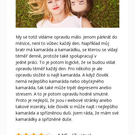
My se totiž vídáme opravdu málo. Jenom párkrát do
měsíce, není to vůbec každý den. Například můj
bratr má kamaráda a kamarádku, se kterou se vídají
téměř denně, protože také spolupracují v
jedné práci. To je potom logické, že se budou vídat
opravdu téměř každý den. Pro někoho je ale
opravdu složité si najít kamaráda. A když člověk
nemá nejlepšího kamaráda nebo obyčejného
kamaráda, tak také může trpět depresemi anebo
stresem. A to je potom opravdu hodně smutné.
Proto je nejlepší, že jsou i webové stránky anebo
takové inzeráty, kde člověk si může najít i nejlepšího
kamaráda a spřízněnou duši. Jsem ráda, že mám své
kamarádky a spřízněné duše.