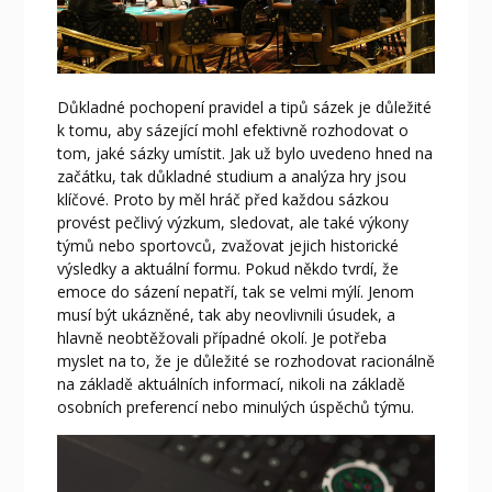
Důkladné pochopení pravidel a tipů sázek je důležité
k tomu, aby sázející mohl efektivně rozhodovat o
tom, jaké sázky umístit. Jak už bylo uvedeno hned na
začátku, tak důkladné studium a analýza hry jsou
klíčové. Proto by měl hráč před každou sázkou
provést pečlivý výzkum, sledovat, ale také výkony
týmů nebo sportovců, zvažovat jejich historické
výsledky a aktuální formu. Pokud někdo tvrdí, že
emoce do sázení nepatří, tak se velmi mýlí. Jenom
musí být ukázněné, tak aby neovlivnili úsudek, a
hlavně neobtěžovali případné okolí. Je potřeba
myslet na to, že je důležité se rozhodovat racionálně
na základě aktuálních informací, nikoli na základě
osobních preferencí nebo minulých úspěchů týmu.