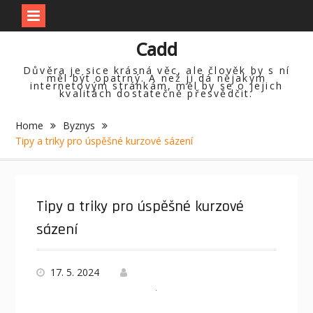
Skip
Cadd
to
content
Důvěra je sice krásná věc, ale člověk by s ní
měl být opatrný. A než ji dá nějakým
internetovým stránkám, měl by se o jejich
kvalitách dostatečně přesvědčit.
Home
Byznys
Tipy a triky pro úspěšné kurzové sázení
Tipy a triky pro úspěšné kurzové
sázení
17. 5. 2024