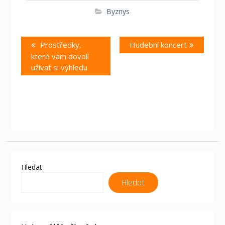
Byznys
Navigace
Previous
Next
Prostředky,
Hudební koncert
pro
post:
post:
které vám dovolí
příspěvek
užívat si výhledu
Hledat
Hledat