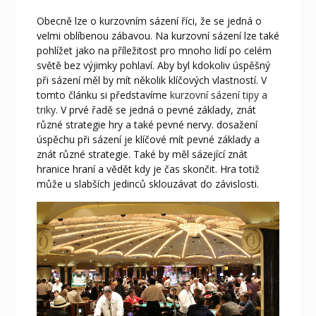
Obecně lze o kurzovním sázení říci, že se jedná o
velmi oblíbenou zábavou. Na kurzovní sázení lze také
pohlížet jako na příležitost pro mnoho lidí po celém
světě bez výjimky pohlaví. Aby byl kdokoliv úspěšný
při sázení měl by mít několik klíčových vlastností. V
tomto článku si představíme
kurzovní sázení tipy a
triky
. V prvé řadě se jedná o pevné základy, znát
různé strategie hry a také pevné nervy. dosažení
úspěchu při sázení je klíčové mít pevné základy a
znát různé strategie. Také by měl sázející znát
hranice hraní a vědět kdy je čas skončit. Hra totiž
může u slabších jedinců sklouzávat do závislosti.