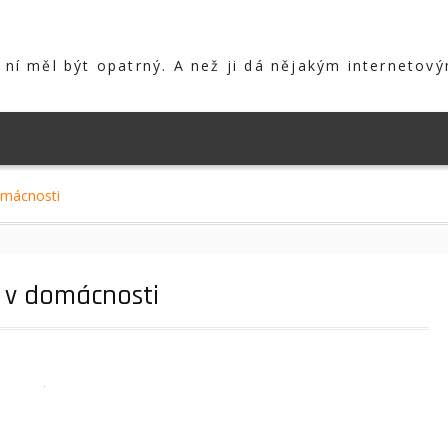
s ní měl být opatrný. A než ji dá nějakým internetový
omácnosti
u v domácnosti