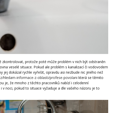
ně zkontrolovat, protože poté může problém v nich být odstraněn
rovna veselé situace.
Pokud ale problém s kanalizací či vodovodem
y jej dokázal rychle vyřešit, opravdu asi nezbude nic jiného než
cz/hledam-informace-z-oblasti/profese-povolani
která se těmito
ou je, že mnoho z těchto pracovníků nabízí i celodenní
i v noci, pokud to situace vyžaduje a dle vašeho názoru je to