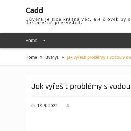
Skip
Cadd
to
content
Důvěra je sice krásná věc, ale člověk by 
dostatečně přesvědčit.
Home
Home
Byznys
Jak vyřešit problémy s vodou v d
Jak vyřešit problémy s vodo
18. 9. 2022