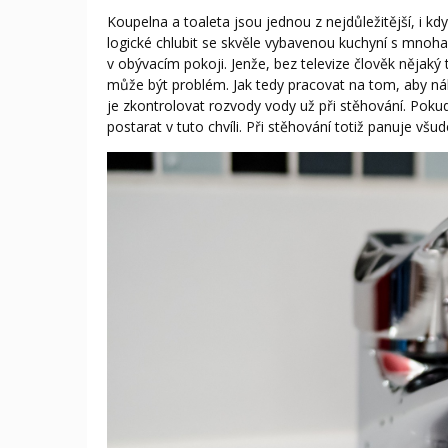
Koupelna a toaleta jsou jednou z nejdůležitější, i k
logické chlubit se skvěle vybavenou kuchyní s mnoha
v obývacím pokoji. Jenže, bez televize člověk nějaký
může být problém. Jak tedy pracovat na tom, aby n
je zkontrolovat rozvody vody už při stěhování. Poku
postarat v tuto chvíli. Při stěhování totiž panuje vš