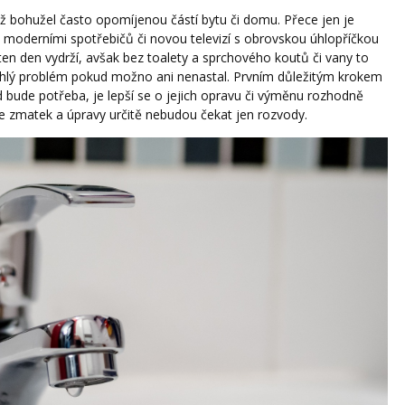
dyž bohužel často opomíjenou částí bytu či domu. Přece jen je
 moderními spotřebičů či novou televizí s obrovskou úhlopříčkou
 ten den vydrží, avšak bez toalety a sprchového koutů či vany to
áhlý problém pokud možno ani nenastal.
Prvním důležitým krokem
d bude potřeba, je lepší se o jejich opravu či výměnu rozhodně
ude zmatek a úpravy určitě nebudou čekat jen rozvody.