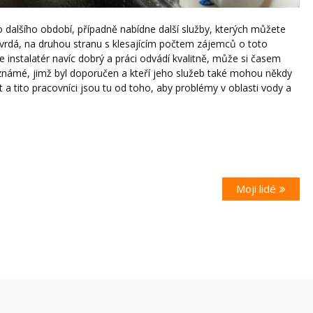
o dalšího období, případně nabídne další služby, kterých můžete
vrdá, na druhou stranu s klesajícím počtem zájemců o toto
e instalatér navíc dobrý a práci odvádí kvalitně, může si časem
o známé, jimž byl doporučen a kteří jeho služeb také mohou někdy
 a tito pracovníci jsou tu od toho, aby problémy v oblasti vody a
Next
Moji lidé
post: