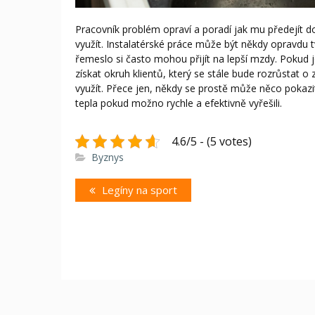
Pracovník problém opraví a poradí jak mu předejít d
využít.
Instalatérské práce může být někdy opravdu t
řemeslo si často mohou přijít na lepší mzdy. Pokud j
získat okruh klientů, který se stále bude rozrůstat 
využít. Přece jen, někdy se prostě může něco pokazit
tepla pokud možno rychle a efektivně vyřešili.
4.6/5 - (5 votes)
Byznys
Navigace
Previous
Legíny na sport
pro
post:
příspěvek