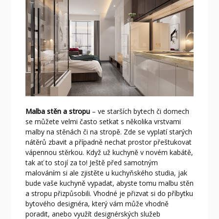
Malba stěn a stropu
– ve starších bytech či domech
se můžete velmi často setkat s několika vrstvami
malby na stěnách či na stropě. Zde se vyplatí starých
nátěrů zbavit a případně nechat prostor přeštukovat
vápennou stěrkou. Když už kuchyně v novém kabátě,
tak ať to stojí za to! Ještě před samotným
malováním si ale zjistěte u kuchyňského studia, jak
bude vaše kuchyně vypadat, abyste tomu malbu stěn
a stropu přizpůsobili. Vhodné je přizvat si do příbytku
bytového designéra, který vám může vhodně
poradit, anebo využít designérských služeb