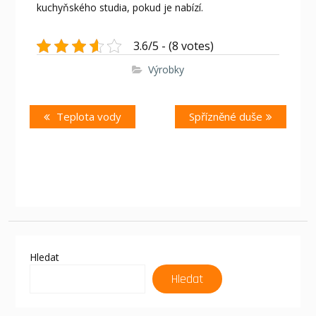
kuchyňského studia, pokud je nabízí.
3.6/5 - (8 votes)
Výrobky
Navigace
Previous
Next
Teplota vody
Spřízněné duše
pro
post:
post:
příspěvek
Hledat
Hledat