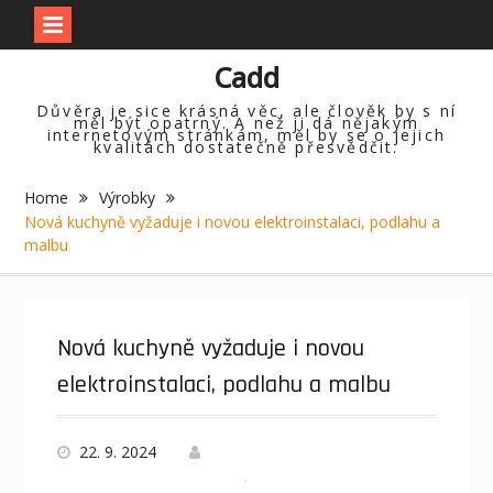
Skip
Cadd
to
content
Důvěra je sice krásná věc, ale člověk by s ní
měl být opatrný. A než ji dá nějakým
internetovým stránkám, měl by se o jejich
kvalitách dostatečně přesvědčit.
Home
Výrobky
Nová kuchyně vyžaduje i novou elektroinstalaci, podlahu a
malbu
Nová kuchyně vyžaduje i novou
elektroinstalaci, podlahu a malbu
22. 9. 2024