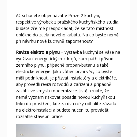
Až si budete objednávat v
Praze 2 kuchyni
,
respektive výrobek z pražského kuchyňského studia,
budete zřejmě předpokládat, že se tato místnost
oblékne do zcela nového kabátu. Na co byste neměli
při návrhu nové kuchyně zapomenout?
Revize elektro a plynu
– výstavba kuchyní se váže na
využívání energetických zdrojů, kam patří i přívod
zemního plynu, případně propan-butanu a také
elektrické energie. Jako vůbec první věc, co byste
měli podniknout, je přizvat instalatéry a elektrikáře,
aby provedli revizi rozvodů a zařízení a případně
zasáhli ve smyslu modernizace. Jistě uznáte, že
nemá význam riskovat posadit novou kuchyňskou
linku do prostředí, kde za dva roky odhalíte závadu
na elektroinstalaci a budete nuceni tu provádět
rozsáhlé stavební práce.