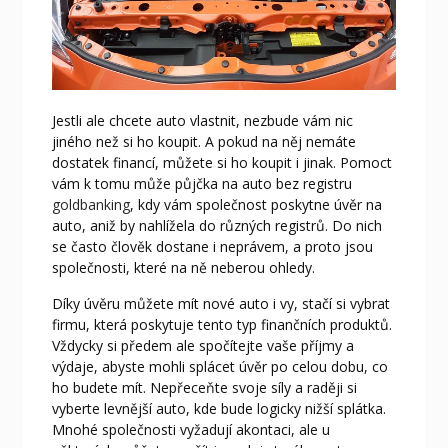
Jestli ale chcete auto vlastnit, nezbude vám nic
jiného než si ho koupit. A pokud na něj nemáte
dostatek financí, můžete si ho koupit i jinak. Pomoct
vám k tomu může půjčka na auto bez registru
goldbanking
, kdy vám společnost poskytne úvěr na
auto, aniž by nahlížela do různých registrů. Do nich
se často člověk dostane i neprávem, a proto jsou
společnosti, které na ně neberou ohledy.
Díky úvěru můžete mít nové auto i vy, stačí si vybrat
firmu, která poskytuje tento typ finančních produktů.
Vždycky si předem ale spočítejte vaše příjmy a
výdaje, abyste mohli splácet úvěr po celou dobu, co
ho budete mít. Nepřeceňte svoje síly a raději si
vyberte levnější auto, kde bude logicky nižší splátka.
Mnohé společnosti vyžadují akontaci, ale u