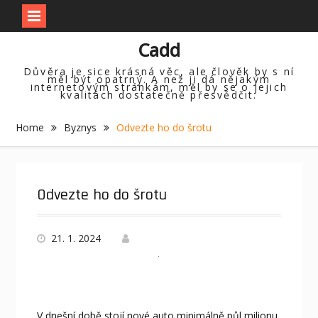
Skip
Cadd
to
content
Důvěra je sice krásná věc, ale člověk by s ní
měl být opatrný. A než ji dá nějakým
internetovým stránkám, měl by se o jejich
kvalitách dostatečně přesvědčit.
Home
Byznys
Odvezte ho do šrotu
Odvezte ho do šrotu
21. 1. 2024
V dnešní době stojí nové auto minimálně půl milionu.